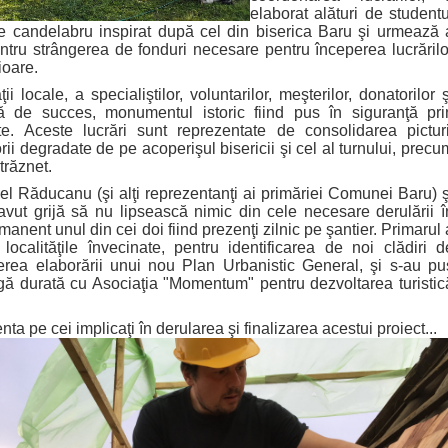
elaborat alături de studentu
de candelabru inspirat după cel din biserica Baru şi urmează 
ntru strângerea de fonduri necesare pentru începerea lucrărilo
ioare.
e, a specialiştilor, voluntarilor, meşterilor, donatorilor ş
ă de succes, monumentul istoric fiind pus în siguranţă pri
ate. Aceste lucrări sunt reprezentate de consolidarea picturi
rii degradate de pe acoperişul bisericii şi cel al turnului, precu
trăznet.
Răducanu (şi alţi reprezentanţi ai primăriei Comunei Baru) ş
avut grijă să nu lipsească nimic din cele necesare derulării î
ermanent unul din cei doi fiind prezenţi zilnic pe şantier. Primarul 
n localităţile învecinate, pentru identificarea de noi clădiri d
erea elaborării unui nou Plan Urbanistic General, şi s-au pu
gă durată cu Asociaţia "Momentum" pentru dezvoltarea turistic
 cei implicaţi în derularea şi finalizarea acestui proiect...