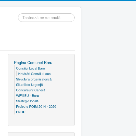
Căutare
...
Pagina Comunei Baru
Consiliul Local Baru
Hotărâri Consiliu Local
Structura organizatorică
Situaţii de Urgenţă
Concursuri/ Carieră
WiFi4EU - Baru
Strategie locală
Proiecte POIM 2014 - 2020
PNRR