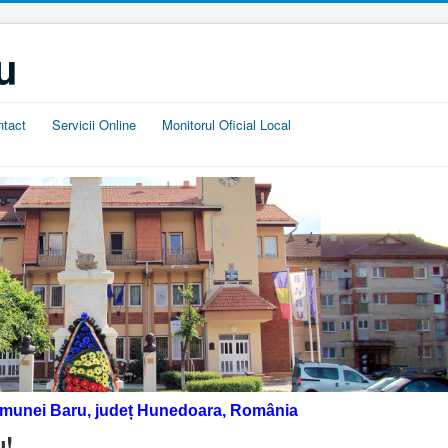
u
ntact
Servicii Online
Monitorul Oficial Local
omunei Baru, județ Hunedoara, România
u!