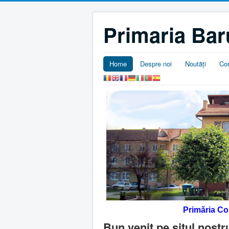
Primaria Bar
Home
Despre noi
Noutăţi
Co
Primăria C
Bun venit pe situl nostr