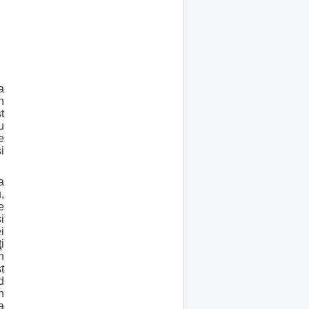
a
n
t
u
e
i
a
,
e
i
i
i
n
t
d
n
a