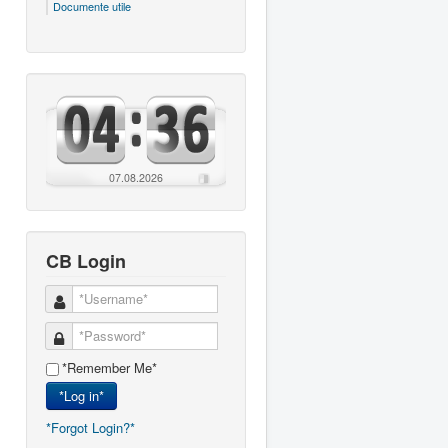
Documente utile
07.08.2026
CB Login
*Remember Me*
*Log in*
*Forgot Login?*