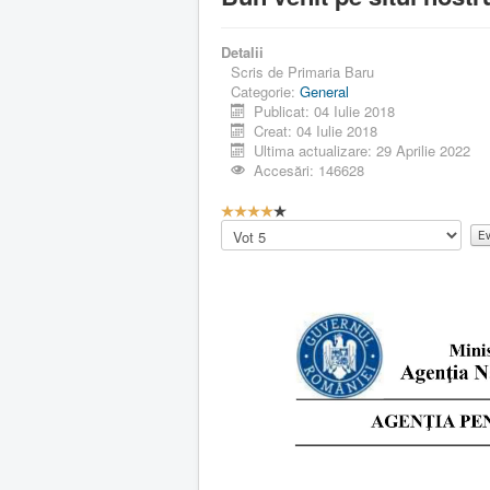
Detalii
Scris de
Primaria Baru
Categorie:
General
Publicat: 04 Iulie 2018
Creat: 04 Iulie 2018
Ultima actualizare: 29 Aprilie 2022
Accesări: 146628
E
v
Vă
a
rugăm
l
să
u
evaluați
a
r
e
u
t
i
l
i
z
a