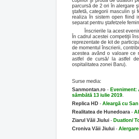
copiilor şi proba de duatlon p
parcursă de 2 ori în alergare şi
ştafetă, categorii masculin şi 
realiza în sistem open fiind i
separat pentru ştafetzele femin
Înscrierile la acest evenimen
În cadrul acestei competiţii î
reprezentate de kit de partici
de momentul înscrierii, contrib
acestea având o valoare ce nu
astfel de cursă/ la astfel de
ospitalitatea zonei Baru).
Surse media:
Sanmontan.ro
-
Eveniment: 
sâmbătă 13 iulie 2019
.
Replica HD
-
Aleargă cu San
Realitatea de Hunedoara
-
A
Ziarul Văii Jiului
-
Duatlon/ T
Croniva Văii Jiului
-
Alergare