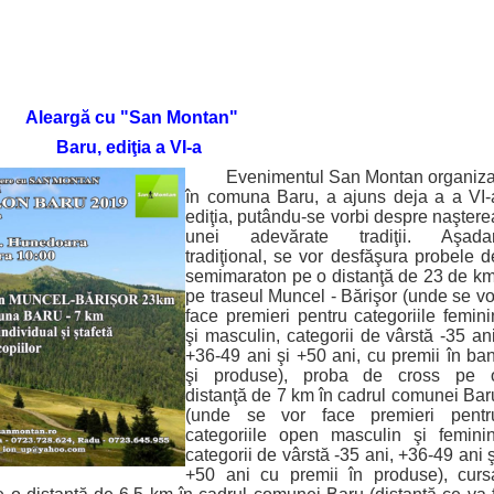
Aleargă cu "San Montan"
Baru, ediţia a VI-a
Evenimentul San Montan organiza
în comuna Baru, a ajuns deja a a VI-
ediţia, putându-se vorbi despre naştere
unei adevărate tradiţii. Aşadar
tradiţional, se vor desfăşura probele d
semimaraton pe o distanţă de 23 de km
pe traseul Muncel - Bărişor (unde se vo
face premieri pentru categoriile femini
şi masculin, categorii de vârstă -35 ani
+36-49 ani şi +50 ani, cu premii în ban
şi produse), proba de cross pe 
distanţă de 7 km în cadrul comunei Bar
(unde se vor face premieri pentr
categoriile open masculin şi feminin
categorii de vârstă -35 ani, +36-49 ani ş
+50 ani cu premii în produse), curs