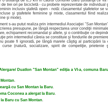
e o distanţă de 6,5 km în cadrul comunei Baru (distanţă ce va f
 de trei ori pe bicicletă - cu probele reprezentate de individual ş
feminin inclusiv ştafetă open - notă: clasamentul ştafetelor se v
ncluse şi ştafetele feminine şi mixte, clasamentul fiind realiza
ine şi mixte).
t s-au putut realiza prin intermediul Asociaţiei "San Montan"
nscrierea presupune, pe lângă respectarea unor condiţii minimale
pare, echipament recomandat şi altele, şi o contribuţie ce depind
uţie prin intermediul căreia se constituie şi fondurile de premiere
 poate fi ignorată, pe lângă marele câştig al participării la 
 curse (natură, socializare, spirit de competiţie, prietenie ş
Alergare/ Duatlon "San Montan" ediţia a VI-a, comuna Baru
 Montan
.
leargă cu San Montan la Baru
.
oma Coconea a alergat la Baru
.
 la Baru cu San Montan
.