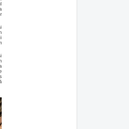
l
a
r
i
n
i
m
i
n
a
e
s
ă