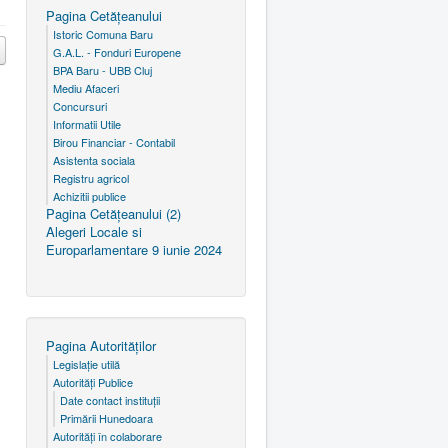
Pagina Cetăţeanului
Istoric Comuna Baru
G.A.L. - Fonduri Europene
BPA Baru - UBB Cluj
Mediu Afaceri
Concursuri
Informatii Utile
Birou Financiar - Contabil
Asistenta sociala
Registru agricol
Achizitii publice
Pagina Cetăţeanului (2)
Alegeri Locale si
Europarlamentare 9 iunie 2024
Pagina Autorităţilor
Legislaţie utilă
Autorităţi Publice
Date contact instituţii
Primării Hunedoara
Autorităţi în colaborare