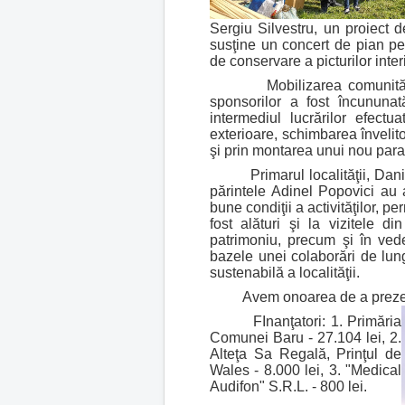
Sergiu Silvestru, un proiect 
susţine un concert de pian pe
de conservare a picturilor inter
Mobilizarea comunităţii local
sponsorilor a fost încununat
intermediul lucrărilor efectu
exterioare, schimbarea învelito
şi prin montarea unui nou para
Primarul localităţii, Daniel 
părintele Adinel Popovici au 
bune condiţii a activităţilor, p
fost alături şi la vizitele di
patrimoniu, precum şi în ved
bazele unei colaborări de lun
sustenabilă a localităţii.
Avem onoarea de a prezenta pe
FInanţatori: 1. Primăria
Comunei Baru - 27.104 lei, 2.
Alteţa Sa Regală, Prinţul de
Wales - 8.000 lei, 3. "Medical
Audifon" S.R.L. - 800 lei.