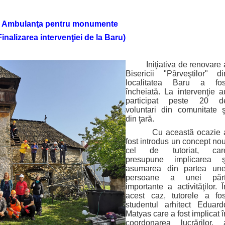
Ambulanţa pentru monumente
Finalizarea intervenţiei de la Baru)
Iniţiativa de renovare 
Bisericii "Pârveştilor" di
localitatea Baru a fos
încheiată. La intervenţie a
participat peste 20 d
voluntari din comunitate ş
din ţară.
Cu această ocazie 
fost introdus un concept nou
cel de tutoriat, car
presupune implicarea ş
asumarea din partea une
persoane a unei părţ
importante a activităţilor. Î
acest caz, tutorele a fos
studentul arhitect Eduard
Matyas care a fost implicat î
coordonarea lucrărilor, 