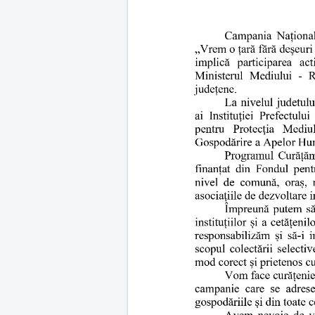
t
o
r
:
4
/
5