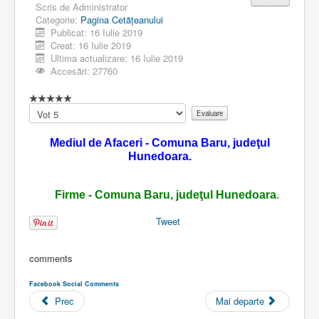
Scris de
Administrator
Categorie:
Pagina Cetăţeanului
Publicat: 16 Iulie 2019
Creat: 16 Iulie 2019
Ultima actualizare: 16 Iulie 2019
Accesări: 27760
Vă
rugăm
să
Mediul de Afaceri - Comuna Baru, judeţul
evaluați
Hunedoara.
Firme - Comuna Baru, judeţul Hunedoara
.
Tweet
comments
Facebook Social Comments
Prec
Mai departe