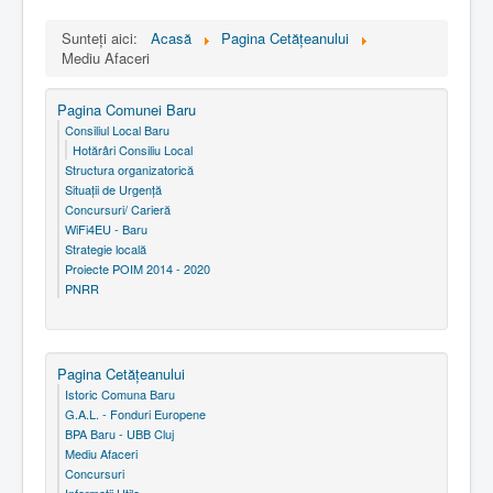
Sunteți aici:
Acasă
Pagina Cetăţeanului
Mediu Afaceri
Pagina Comunei Baru
Consiliul Local Baru
Hotărâri Consiliu Local
Structura organizatorică
Situaţii de Urgenţă
Concursuri/ Carieră
WiFi4EU - Baru
Strategie locală
Proiecte POIM 2014 - 2020
PNRR
Pagina Cetăţeanului
Istoric Comuna Baru
G.A.L. - Fonduri Europene
BPA Baru - UBB Cluj
Mediu Afaceri
Concursuri