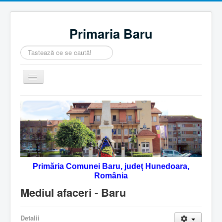
Primaria Baru
Căutare
...
Comută
navigarea
Home
Despre noi
Noutăţi
Contact
Primăria Comunei Baru, județ Hunedoara,
Servicii Online
România
Monitorul Oficial Local
Mediul afaceri - Baru
Detalii