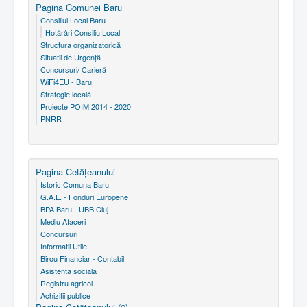
Pagina Comunei Baru
Consiliul Local Baru
Hotărâri Consiliu Local
Structura organizatorică
Situaţii de Urgenţă
Concursuri/ Carieră
WiFi4EU - Baru
Strategie locală
Proiecte POIM 2014 - 2020
PNRR
Pagina Cetăţeanului
Istoric Comuna Baru
G.A.L. - Fonduri Europene
BPA Baru - UBB Cluj
Mediu Afaceri
Concursuri
Informatii Utile
Birou Financiar - Contabil
Asistenta sociala
Registru agricol
Achizitii publice