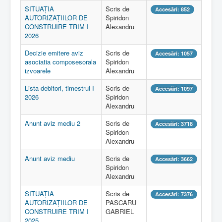
SITUAȚIA
Scris de
Accesări: 852
AUTORIZAȚIILOR DE
Spiridon
CONSTRUIRE TRIM I
Alexandru
2026
Decizie emitere aviz
Scris de
Accesări: 1057
asociatia composesorala
Spiridon
izvoarele
Alexandru
Lista debitori, timestrul I
Scris de
Accesări: 1097
2026
Spiridon
Alexandru
Anunt aviz mediu 2
Scris de
Accesări: 3718
Spiridon
Alexandru
Anunt aviz mediu
Scris de
Accesări: 3662
Spiridon
Alexandru
SITUAȚIA
Scris de
Accesări: 7376
AUTORIZAȚIILOR DE
PASCARU
CONSTRUIRE TRIM I
GABRIEL
2025