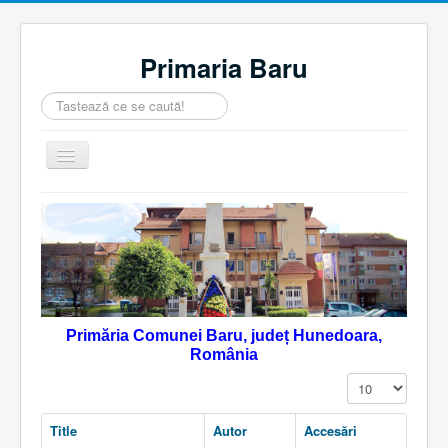
Primaria Baru
Căutare
...
Comută
navigarea
Home
Despre noi
Noutăţi
Contact
Primăria Comunei Baru, județ Hunedoara,
Servicii Online
România
Monitorul Oficial Local
Afișare #
Title
Autor
Accesări