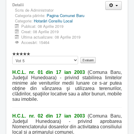
Detalii
Scris de
Administrator
Categoria părinte:
Pagina Comunei Baru
Categorie:
Hotarâri Consiliu Local
Publicat: 08 Aprilie 2019
Creat: 08 Aprilie 2019
Ultima actualizare: 08 Aprilie 2019
Accesări: 15464
Vă
rugăm
să
H.C.L. nr. 01 din 17 ian 2003
(Comuna Baru,
evaluați
Judeţul Hunedoara) - privind stabilirea limitelor
minime ale veniturilor medii lunare ce s-ar putea
obţine din vânzarea şi utilizarea terenurilor,
clădirilor, spaţiilor locative sau a altor bunuri, mobile
sau imobile.
H.C.L. nr. 02 din 17 ian 2003
(Comuna Baru,
Judeţul Hunedoara) - privind aprobarea
Nomenclatorului dosarelor din activitatea consiliului
local şi a primarului comunei.