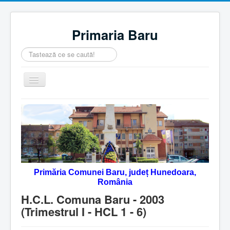
Primaria Baru
Căutare
...
Comută
navigarea
Home
Despre noi
Noutăţi
Contact
Primăria Comunei Baru, județ Hunedoara,
Servicii Online
România
Monitorul Oficial Local
H.C.L. Comuna Baru - 2003
(Trimestrul I - HCL 1 - 6)