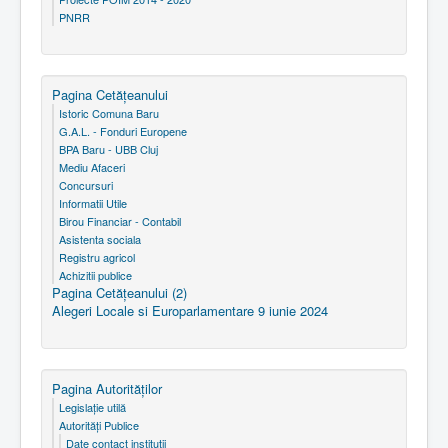
PNRR
Pagina Cetăţeanului
Istoric Comuna Baru
G.A.L. - Fonduri Europene
BPA Baru - UBB Cluj
Mediu Afaceri
Concursuri
Informatii Utile
Birou Financiar - Contabil
Asistenta sociala
Registru agricol
Achizitii publice
Pagina Cetăţeanului (2)
Alegeri Locale si Europarlamentare 9 iunie 2024
Pagina Autorităţilor
Legislaţie utilă
Autorităţi Publice
Date contact instituţii