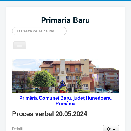
Primaria Baru
Căutare
...
Comută
navigarea
Home
Despre noi
Noutăţi
Contact
Primăria Comunei Baru, județ Hunedoara,
Servicii Online
România
Monitorul Oficial Local
Proces verbal 20.05.2024
Detalii