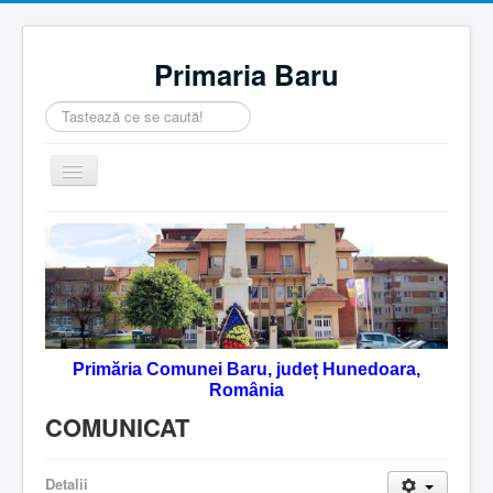
Primaria Baru
Căutare
...
Comută
navigarea
Home
Despre noi
Noutăţi
Contact
Primăria Comunei Baru, județ Hunedoara,
Servicii Online
România
Monitorul Oficial Local
COMUNICAT
Detalii