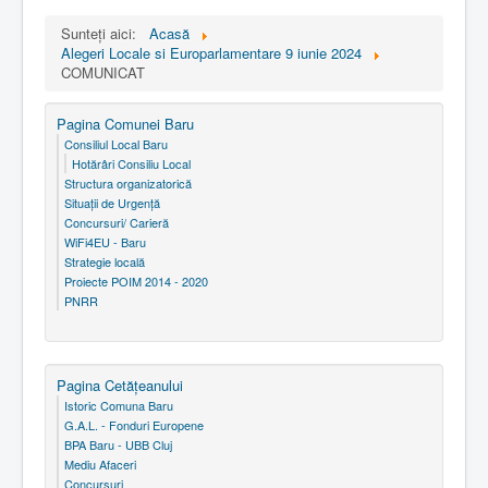
Sunteți aici:
Acasă
Alegeri Locale si Europarlamentare 9 iunie 2024
COMUNICAT
Pagina Comunei Baru
Consiliul Local Baru
Hotărâri Consiliu Local
Structura organizatorică
Situaţii de Urgenţă
Concursuri/ Carieră
WiFi4EU - Baru
Strategie locală
Proiecte POIM 2014 - 2020
PNRR
Pagina Cetăţeanului
Istoric Comuna Baru
G.A.L. - Fonduri Europene
BPA Baru - UBB Cluj
Mediu Afaceri
Concursuri