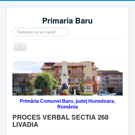
Primaria Baru
Căutare
...
Comută
navigarea
Home
Despre noi
Noutăţi
Contact
Primăria Comunei Baru, județ Hunedoara,
Servicii Online
România
Monitorul Oficial Local
PROCES VERBAL SECTIA 268
LIVADIA