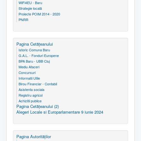
WiFi4EU - Baru
Strategie locală
Proiecte POIM 2014 - 2020
PNRR
Pagina Cetăţeanului
Istoric Comuna Baru
G.A.L. - Fonduri Europene
BPA Baru - UBB Cluj
Mediu Afaceri
Concursuri
Informatii Utile
Birou Financiar - Contabil
Asistenta sociala
Registru agricol
Achizitii publice
Pagina Cetăţeanului (2)
Alegeri Locale si Europarlamentare 9 iunie 2024
Pagina Autorităţilor