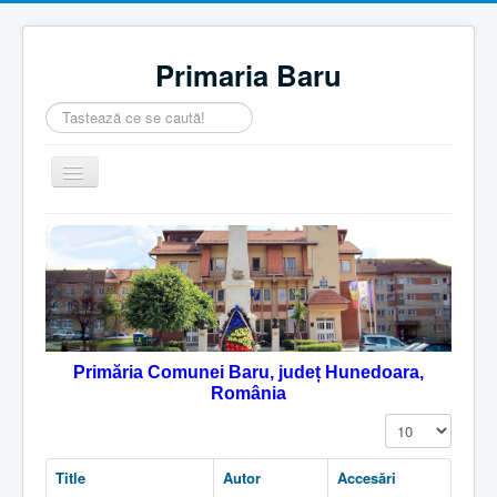
Primaria Baru
Căutare
...
Comută
navigarea
Home
Despre noi
Noutăţi
Contact
Primăria Comunei Baru, județ Hunedoara,
Servicii Online
România
Monitorul Oficial Local
Afișare #
Title
Autor
Accesări