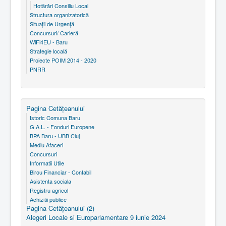
Hotărâri Consiliu Local
Structura organizatorică
Situaţii de Urgenţă
Concursuri/ Carieră
WiFi4EU - Baru
Strategie locală
Proiecte POIM 2014 - 2020
PNRR
Pagina Cetăţeanului
Istoric Comuna Baru
G.A.L. - Fonduri Europene
BPA Baru - UBB Cluj
Mediu Afaceri
Concursuri
Informatii Utile
Birou Financiar - Contabil
Asistenta sociala
Registru agricol
Achizitii publice
Pagina Cetăţeanului (2)
Alegeri Locale si Europarlamentare 9 iunie 2024