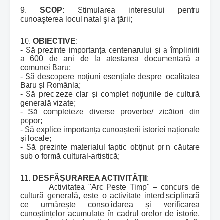
9.
SCOP
: Stimularea interesului pentru
cunoaşterea locul natal şi a ţării;
10.
OBIECTIVE
:
- Să prezinte importanța centenarului și a împlinirii
a 600 de ani de la atestarea documentară a
comunei Baru;
- Să descopere noţiuni esențiale despre localitatea
Baru și România;
- Să precizeze clar și complet noţiunile de cultură
generală vizate;
- Să completeze diverse proverbe/ zicători din
popor;
- Să explice importanța cunoașterii istoriei naționale
și locale;
- Să prezinte materialul faptic obținut prin căutare
sub o formă cultural-artistică;
11.
DESFĂŞURAREA ACTIVITĂŢII
:
Activitatea "Arc Peste Timp" – concurs de
cultură generală, este o activitate interdisciplinară
ce urmărește consolidarea și verificarea
cunoștințelor acumulate în cadrul orelor de istorie,