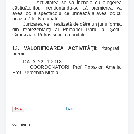
Activitatea se va încheia cu alegerea
câștigătorilor, menționându-se că premierea va
avea loc la spectacolul ce urmează a avea loc cu
ocazia Zilei Naționale.
Jurizarea va fi realizată de către un juriu format
din reprezentanți ai Primăriei Baru, ai Școlii
Gimnaziale Petros și ai comunității.
12.
VALORIFICAREA ACTIVITĂŢII
: fotografii,
premii;
DATA: 22.11.2018
COORDONATORI: Prof. Popa-Ion Amelia,
Prof. Berbeniță Mirela
Tweet
comments