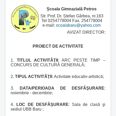
Școala Gimnazială Petros
Str. Prof. Dr. Ștefan Gârbea, nr.163
Tel 0254778004 Fax. 254778004
e-mail:
scoalabaru@yahoo.com
AVIZAT DIRECTOR:
PROIECT DE ACTIVITATE
1.
TITLUL ACTIVITĂŢII
: ARC PESTE TIMP –
CONCURS DE CULTURĂ GENERALĂ;
2.
TIPUL ACTIVITĂŢII
: Activitate educativ-artistică;
3.
DATA/PERIOADA DE DESFĂŞURARE
:
noiembrie - decembrie;
4.
LOC DE DESFĂŞURARE
: Sala de clasă şi
sediul UBB Baru ;