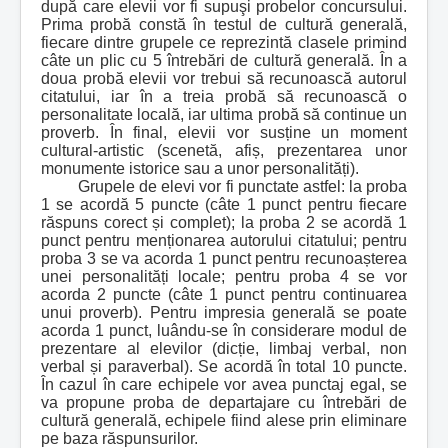
după care elevii vor fi supuşi probelor concursului.
Prima probă constă în testul de cultură generală,
fiecare dintre grupele ce reprezintă clasele primind
câte un plic cu 5 întrebări de cultură generală. În a
doua probă elevii vor trebui să recunoască autorul
citatului, iar în a treia probă să recunoască o
personalitate locală, iar ultima probă să continue un
proverb. În final, elevii vor susține un moment
cultural-artistic (scenetă, afiș, prezentarea unor
monumente istorice sau a unor personalități).
Grupele de elevi vor fi punctate astfel: la proba
1 se acordă 5 puncte (câte 1 punct pentru fiecare
răspuns corect și complet); la proba 2 se acordă 1
punct pentru menționarea autorului citatului; pentru
proba 3 se va acorda 1 punct pentru recunoașterea
unei personalități locale; pentru proba 4 se vor
acorda 2 puncte (câte 1 punct pentru continuarea
unui proverb). Pentru impresia generală se poate
acorda 1 punct, luându-se în considerare modul de
prezentare al elevilor (dicție, limbaj verbal, non
verbal și paraverbal). Se acordă în total 10 puncte.
În cazul în care echipele vor avea punctaj egal, se
va propune proba de departajare cu întrebări de
cultură generală, echipele fiind alese prin eliminare
pe baza răspunsurilor.