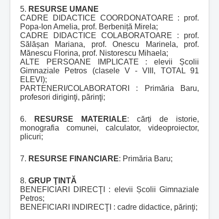
5.
RESURSE UMANE
CADRE DIDACTICE COORDONATOARE : prof.
Popa-Ion Amelia, prof. Berbeniță Mirela;
CADRE DIDACTICE COLABORATOARE : prof.
Sălășan Mariana, prof. Onescu Marinela, prof.
Mănescu Florina, prof. Nistorescu Mihaela;
ALTE PERSOANE IMPLICATE : elevii Școlii
Gimnaziale Petros (clasele V - VIII, TOTAL 91
ELEVI);
PARTENERI/COLABORATORI : Primăria Baru,
profesori diriginţi, părinţi;
6.
RESURSE MATERIALE
: cărți de istorie,
monografia comunei, calculator, videoproiector,
plicuri;
7.
RESURSE FINANCIARE
: Primăria Baru;
8.
GRUP ŢINTĂ
BENEFICIARI DIRECŢI : elevii Școlii Gimnaziale
Petros;
BENEFICIARI INDIRECŢI : cadre didactice, părinţi;