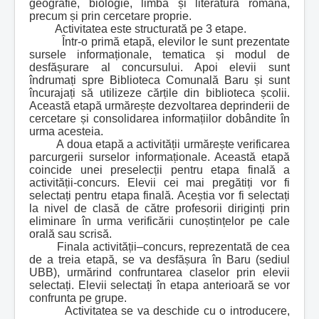
geografie, biologie, limba și literatura română,
precum și prin cercetare proprie.
Activitatea este structurată pe 3 etape.
Într-o primă etapă, elevilor le sunt prezentate
sursele informaționale, tematica și modul de
desfășurare al concursului. Apoi elevii sunt
îndrumați spre Biblioteca Comunală Baru și sunt
încurajați să utilizeze cărțile din biblioteca școlii.
Această etapă urmărește dezvoltarea deprinderii de
cercetare și consolidarea informațiilor dobândite în
urma acesteia.
A doua etapă a activității urmărește verificarea
parcurgerii surselor informaționale. Această etapă
coincide unei preselecții pentru etapa finală a
activității-concurs. Elevii cei mai pregătiți vor fi
selectați pentru etapa finală. Aceștia vor fi selectați
la nivel de clasă de către profesorii diriginți prin
eliminare în urma verificării cunoștințelor pe cale
orală sau scrisă.
Finala activității–concurs, reprezentată de cea
de a treia etapă, se va desfășura în Baru (sediul
UBB), urmărind confruntarea claselor prin elevii
selectați. Elevii selectați în etapa anterioară se vor
confrunta pe grupe.
Activitatea se va deschide cu o introducere,