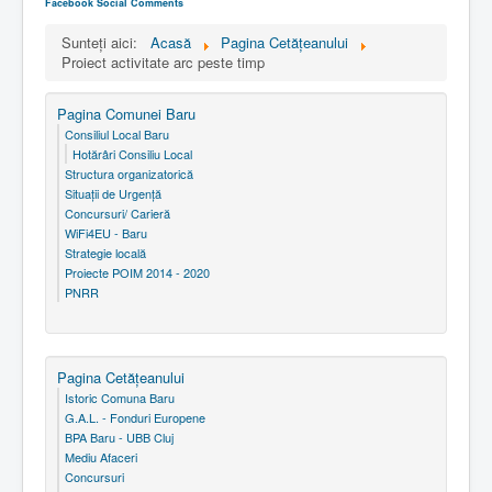
Facebook Social Comments
Sunteți aici:
Acasă
Pagina Cetăţeanului
Proiect activitate arc peste timp
Pagina Comunei Baru
Consiliul Local Baru
Hotărâri Consiliu Local
Structura organizatorică
Situaţii de Urgenţă
Concursuri/ Carieră
WiFi4EU - Baru
Strategie locală
Proiecte POIM 2014 - 2020
PNRR
Pagina Cetăţeanului
Istoric Comuna Baru
G.A.L. - Fonduri Europene
BPA Baru - UBB Cluj
Mediu Afaceri
Concursuri