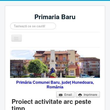
Primaria Baru
Căutare
...
Comută
navigarea
Home
Despre noi
Noutăţi
Contact
Primăria Comunei Baru, județ Hunedoara,
Servicii Online
România
Monitorul Oficial Local
Email
Imprimare
Proiect activitate arc peste
timp