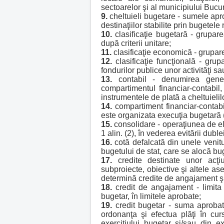
sectoarelor şi al municipiului Bucur
9.
cheltuieli bugetare - sumele aproba
destinaţiilor stabilite prin bugetele
10.
clasificaţie bugetară - gruparea
după criterii unitare;
11.
clasificaţie economică - grupare
12.
clasificaţie funcţională - grup
fondurilor publice unor activităţi s
13.
contabil - denumirea gener
compartimentul financiar-contabil,
instrumentele de plată a cheltuieli
14.
compartiment financiar-contabil 
este organizata execuţia bugetară (
15.
consolidare - operaţiunea de eli
1 alin. (2), în vederea evitării dubl
16.
cotă defalcată din unele venitur
bugetului de stat, care se alocă bu
17.
credite destinate unor acţi
subproiecte, obiective şi altele 
determină credite de angajament şi
18.
credit de angajament - limita m
bugetar, în limitele aprobate;
19.
credit bugetar - suma aprobat
ordonanţa şi efectua plăţi în cur
exerciţiului bugetar şi/sau din ex