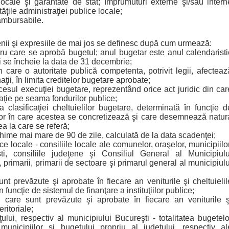
e locale şi garantate de stat; împrumuturi externe şi/sau intern
ăţile administraţiei publice locale;
ambursabile.
menii şi expresiile de mai jos se definesc după cum urmează:
ru care se aprobă bugetul; anul bugetar este anul calendaristi
i se încheie la data de 31 decembrie;
care o autoritate publică competenta, potrivit legii, afecteaz
ţii, în limita creditelor bugetare aprobate;
esul execuţiei bugetare, reprezentând orice act juridic din car
gaţie pe seama fondurilor publice;
 clasificaţiei cheltuielilor bugetare, determinată în funcţie d
lor în care acestea se concretizează şi care desemnează natur
ea la care se referă;
echime mai mare de 90 de zile, calculată de la data scadenţei;
ice locale - consiliile locale ale comunelor, oraşelor, municipiilor
ti, consiliile judeţene şi Consiliul General al Municipiulu
e, primarii, primarii de sectoare şi primarul general al municipiulu
t prevăzute şi aprobate în fiecare an veniturile şi cheltuielil
 funcţie de sistemul de finanţare a instituţiilor publice;
care sunt prevăzute şi aprobate în fiecare an veniturile ş
eritoriale;
ui, respectiv al municipiului Bucureşti - totalitatea bugetelo
municipiilor şi bugetului propriu al judeţului, respectiv al