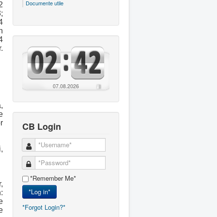
Documente utile
2
;
4
n
4
.
07.08.2026
,
e
r
CB Login
,
*Remember Me*
,
*Log in*
:
e
*Forgot Login?*
e