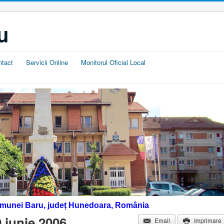
u
ntact
Servicii Online
Monitorul Oficial Local
omunei Baru, județ Hunedoara, România
9 iunie 2006
Email
Imprimare