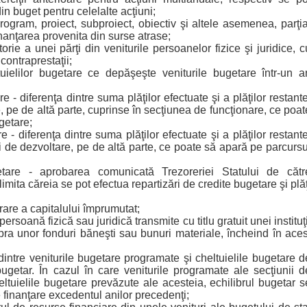
in buget pentru celelalte acţiuni;
rogram, proiect, subproiect, obiectiv şi altele asemenea, parţia
finanţarea provenita din surse atrase;
orie a unei părţi din veniturile persoanelor fizice şi juridice, c
 contraprestaţii;
uielilor bugetare ce depăşeşte veniturile bugetare într-un a
re - diferenţa dintre suma plăţilor efectuate şi a plăţilor restante
e, pe de altă parte, cuprinse în secţiunea de funcţionare, ce poat
getare;
e - diferenţa dintre suma plăţilor efectuate şi a plăţilor restante
nii de dezvoltare, pe de altă parte, ce poate să apară pe parcursu
are - aprobarea comunicată Trezoreriei Statului de cătr
limita căreia se pot efectua repartizări de credite bugetare şi plăţ
rare a capitalului împrumutat;
ersoană fizică sau juridică transmite cu titlu gratuit unei instituţi
pra unor fonduri băneşti sau bunuri materiale, încheind în aces
dintre veniturile bugetare programate şi cheltuielile bugetare d
bugetar. În cazul în care veniturile programate ale secţiunii d
ltuielile bugetare prevăzute ale acesteia, echilibrul bugetar s
 finanţare excedentul anilor precedenţi;