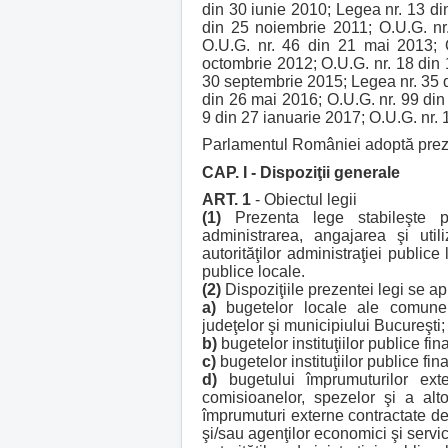
din 30 iunie 2010; Legea nr. 13 din
din 25 noiembrie 2011; O.U.G. nr
O.U.G. nr. 46 din 21 mai 2013; 
octombrie 2012; O.U.G. nr. 18 din 
30 septembrie 2015; Legea nr. 35 d
din 26 mai 2016; O.U.G. nr. 99 din
9 din 27 ianuarie 2017; O.U.G. nr. 
Parlamentul României adoptă prez
CAP. I - Dispoziţii generale
ART. 1
- Obiectul legii
(1)
Prezenta lege stabileşte pri
administrarea, angajarea şi utili
autorităţilor administraţiei publice
publice locale.
(2)
Dispoziţiile prezentei legi se apl
a)
bugetelor locale ale comunelor
judeţelor şi municipiului Bucureşti;
b)
bugetelor instituţiilor publice fi
c)
bugetelor instituţiilor publice fina
d)
bugetului împrumuturilor exte
comisioanelor, spezelor şi a alt
împrumuturi externe contractate de 
şi/sau agenţilor economici şi servi