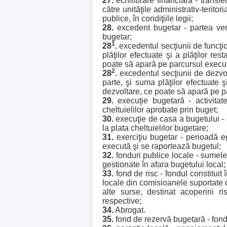
27.
echilibrare financiară - transfe
către unităţile administrativ-teritor
publice, în condiţiile legii;
28.
excedent bugetar - partea veni
bugetar;
1
28
.
excedentul secţiunii de funcţio
plăţilor efectuate şi a plăţilor re
poate să apară pe parcursul execuţ
2
28
.
excedentul secţiunii de dezvolt
parte, şi suma plăţilor efectuate ş
dezvoltare, ce poate să apară pe p
29.
execuţie bugetară - activitate
cheltuielilor aprobate prin buget;
30.
execuţie de casa a bugetului - c
la plata cheltuielilor bugetare;
31.
exerciţiu bugetar - perioadă e
execută şi se raportează bugetul;
32.
fonduri publice locale - sumele 
gestionate în afara bugetului local;
33.
fond de risc - fondul constituit 
locale din comisioanele suportate d
alte surse, destinat acoperirii r
respective;
34.
Abrogat.
35.
fond de rezervă bugetară - fondu