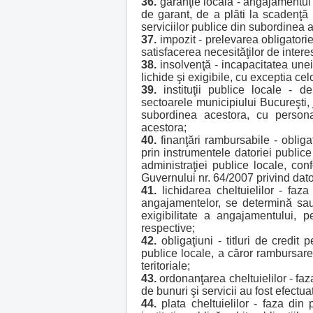
36.
garanţie locală - angajamentul a
de garant, de a plăti la scadenţă 
serviciilor publice din subordinea ac
37.
impozit - prelevarea obligatorie
satisfacerea necesităţilor de intere
38.
insolvenţă - incapacitatea unei u
lichide şi exigibile, cu exceptia celo
39.
instituţii publice locale - d
sectoarele municipiului Bucureşti, j
subordinea acestora, cu personali
acestora;
40.
finanţări rambursabile - obligaţi
prin instrumentele datoriei publice
administraţiei publice locale, con
Guvernului nr. 64/2007 privind dator
41.
lichidarea cheltuielilor - faza
angajamentelor, se determină sau s
exigibilitate a angajamentului, p
respective;
42.
obligaţiuni - titluri de credit
publice locale, a căror rambursare e
teritoriale;
43.
ordonanţarea cheltuielilor - faz
de bunuri şi servicii au fost efectua
44.
plata cheltuielilor - faza din 