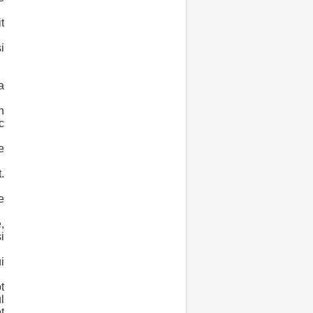
t
i
a
n
c
e
.
e
,
i
i
t
l
t