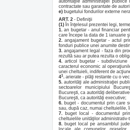
autorităţile administraţiei public
contractate sau garantate de autorit
e)
bugetului fondurilor externe ner
ART. 2
- Definiţii
(1)
În înţelesul prezentei legi, ter
1.
an bugetar - anul financiar pent
care începe la data de 1 ianuarie ş
2.
angajament bugetar - actul prin 
fonduri publice unei anumite destina
3.
angajament legal - faza din proc
rezultă sau ar putea rezulta o obli
4.
articol bugetar - subdiviziune a
caracterul economic al operaţiuni
unei cheltuieli, indiferent de acţiun
1
4
.
arierate - plăţi restante cu o v
5.
autorităţi ale administraţiei publ
sectoarelor municipiului Bucureş
Bucureşti, ca autorităţi deliberativ
Bucureşti, ca autorităţi executive;
6.
buget - documentul prin care sun
sau, după caz, numai cheltuielile, în
7.
buget local - documentul prin 
cheltuielile unităţilor administrativ-t
8.
buget local pe ansamblul judeţul
locale ale comunelor, oraşelor, 