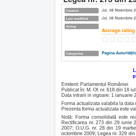
Joi, 08 Noiembrie 
Created
Joi, 08 Noiembrie 
Last modified
Voting
Average rating
Pagina Autorităţil
Categories
L
p
Emitent: Parlamentul României
Publicat în: M. Of. nr. 618 din 18 iu
Data intrarii in vigoare: 1 ianuarie
Forma actualizata valabila la data 
Prezenta forma actualizata este va
Notă: Forma consolidată este real
Rectificarea nr. 273 din 29 iunie 
2007; O.U.G. nr. 28 din 19 martie
octombrie 2009; Legea nr. 329 din 