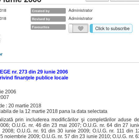
2018
Administrator
Created by
2018
Administrator
Revised by
Favourites
Click to subscribe
or
EGE nr. 273 din 29 iunie 2006
rivind finanţele publice locale
lie 2006
 2007
de : 20 martie 2018
labila de la 12 martie 2018 pana la data selectata
izată prin includerea modificărilor şi completărilor aduse de
2006; O.U.G. nr. 46 din 23 mai 2007; O.U.G. nr. 64 din 27 iuni
 2008; O.U.G. nr. 91 din 30 iunie 2009; O.U.G. nr. 111 din 1
5 noiembrie 2009; O.U.G. nr. 57 din 23 iunie 2010; O.U.G. nr. 6