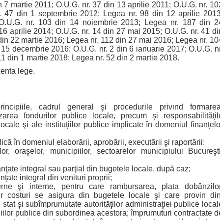
 7 martie 2011; O.U.G. nr. 37 din 13 aprilie 2011; O.U.G. nr. 10
. 47 din 1 septembrie 2012; Legea nr. 98 din 12 aprilie 2013
O.U.G. nr. 103 din 14 noiembrie 2013; Legea nr. 187 din 2
16 aprilie 2014; O.U.G. nr. 14 din 27 mai 2015; O.U.G. nr. 41 di
in 22 martie 2016; Legea nr. 112 din 27 mai 2016; Legea nr. 10
 15 decembrie 2016; O.U.G. nr. 2 din 6 ianuarie 2017; O.U.G. nr
11 din 1 martie 2018; Legea nr. 52 din 2 martie 2018.
enta lege.
ncipiile, cadrul general şi procedurile privind formarea
zarea fondurilor publice locale, precum şi responsabilităţil
 locale şi ale instituţiilor publice implicate în domeniul finanţelo
ică în domeniul elaborării, aprobării, executării şi raportării:
, oraşelor, municipiilor, sectoarelor municipiului Bucureşti
nanţate integral sau parţial din bugetele locale, după caz;
nţate integral din venituri proprii;
rne şi interne, pentru care rambursarea, plata dobânzilor
or costuri se asigura din bugetele locale şi care provin din
stat şi subîmprumutate autorităţilor administraţiei publice local
ciilor publice din subordinea acestora; împrumuturi contractate d