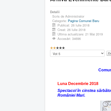
Detalii
Scris de
Administrator
Categorie:
Pagina Comunei Baru
Publicat: 26 Iulie 2018
Creat: 26 Iulie 2018
Ultima actualizare: 21 Mai 2019
Accesări: 34696
E
v
Vă
a
rugăm
l
să
u
evaluați
a
Comuna
r
e
u
Luna Decembrie 2018
t
Spectacol în cinstea sărbăto
i
României Mari.
l
i
z
a