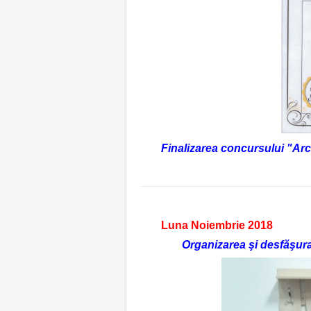
t
o
r
:
2
/
5
Finalizarea concursului "Arc
Luna Noiembrie 2018
Organizarea şi desfăşurar