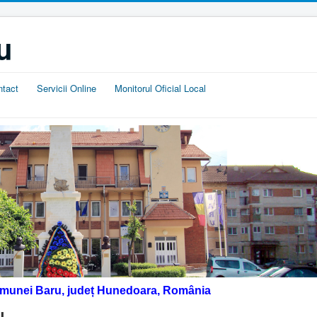
u
ntact
Servicii Online
Monitorul Oficial Local
omunei Baru, județ Hunedoara, România
u