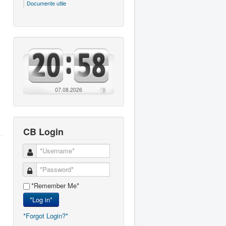
Documente utile
07.08.2026
CB Login
*Remember Me*
*Log in*
*Forgot Login?*