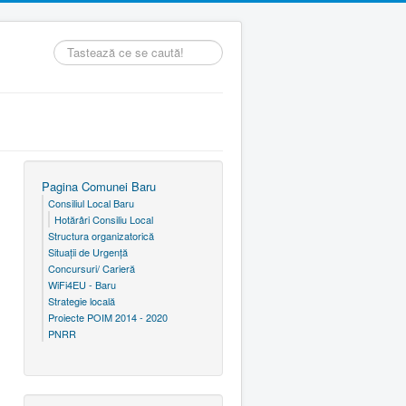
Căutare
...
Pagina Comunei Baru
Consiliul Local Baru
Hotărâri Consiliu Local
Structura organizatorică
Situaţii de Urgenţă
Concursuri/ Carieră
WiFi4EU - Baru
Strategie locală
Proiecte POIM 2014 - 2020
PNRR