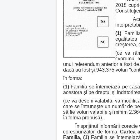
2018 cupri
Constituţi
Această "
interpretab
(1)
Familia
egalitatea
creşterea, e
(ce va răm
cvorumul r
unui referendum anterior a fost de 
dacă au fost şi 943.375 voturi "cont
în forma:
(1)
Familia se întemeiază pe căsăto
acestora şi pe dreptul şi îndatorirea
(ce va deveni valabilă, va modifica
care se întruneşte un număr de pes
să fie voturi valabile şi minim 2.3
în forma propusă).
În sprijinul informării corecte v
corespunzător, de forma:
Cartea a
Familia,
(1)
Familia se întemeiază 