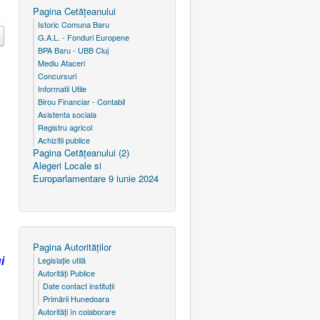
Pagina Cetăţeanului
Istoric Comuna Baru
G.A.L. - Fonduri Europene
BPA Baru - UBB Cluj
Mediu Afaceri
Concursuri
Informatii Utile
Birou Financiar - Contabil
Asistenta sociala
Registru agricol
Achizitii publice
Pagina Cetăţeanului (2)
Alegeri Locale si
Europarlamentare 9 iunie 2024
Pagina Autorităţilor
Legislaţie utilă
i
Autorităţi Publice
Date contact instituţii
Primării Hunedoara
Autorităţi în colaborare