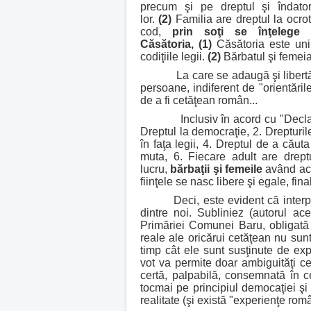
precum şi pe dreptul şi îndator
lor.
(2)
Familia are dreptul la ocrotir
cod,
prin soţi se înţelege 
Căsătoria,
(1)
Căsătoria este uniu
codiţiile legii.
(2)
Bărbatul şi femeia
La care se adaugă şi libertăţile 
persoane, indiferent de "orientările"
de a fi cetăţean român...
Inclusiv în acord cu "Declaraţia
Dreptul la democraţie, 2. Drepturil
în faţa legii, 4. Dreptul de a căut
muta, 6. Fiecare adult are drep
lucru,
bărbaţii şi femeile
având acel
fiinţele se nasc libere şi egale, fin
Deci, este evident că interpretăr
dintre noi. Subliniez (autorul ace
Primăriei Comunei Baru, obligată l
reale ale oricărui cetăţean nu sunt
timp cât ele sunt susţinute de expr
vot va permite doar ambiguităţi ce
certă, palpabilă, consemnată în cel
tocmai pe principiul democaţiei şi
realitate (şi există "experienţe rom