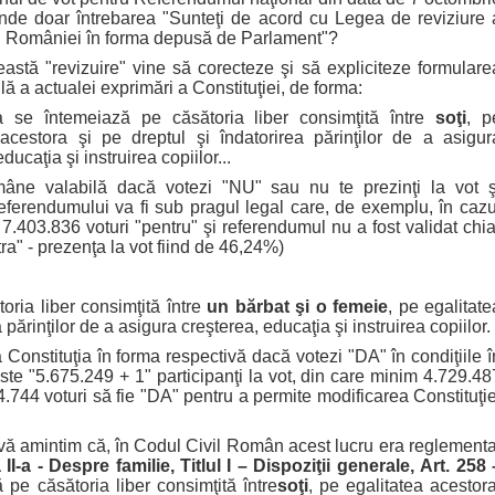
nde doar întrebarea "Sunteţi de acord cu Legea de reviziure 
ei României în forma depusă de Parlament"?
revizuire" vine să corecteze şi să expliciteze formulare
ilă a actualei exprimări a Constituţiei, de forma:
 se întemeiază pe căsătoria liber consimţită între
soţi
, p
 acestora şi pe dreptul şi îndatorirea părinţilor de a asigur
ducaţia şi instruirea copiilor...
âne valabilă dacă votezi "NU" sau nu te prezinţi la vot ş
eferendumului va fi sub pragul legal care, de exemplu, în cazu
7.403.836 voturi "pentru" şi referendumul nu a fost validat chia
ra" - prezenţa la vot fiind de 46,24%)
ria liber consimţită între
un bărbat şi o femeie
, pe egalitate
 părinţilor de a asigura creşterea, educaţia şi instruirea copiilor.
 Constituţia în forma respectivă dacă votezi "DA" în condiţiile î
te "5.675.249 + 1" participanţi la vot, din care minim 4.729.48
64.744 voturi să fie "DA" pentru a permite modificarea Constituţie
ă amintim că, în Codul Civil Român acest lucru era reglementa
 II-a -
Despre familie,
Titlul I – Dispoziţii generale,
Art.
25
8 
pe căsătoria liber consimţită între
soţi
, pe egalitatea acestora