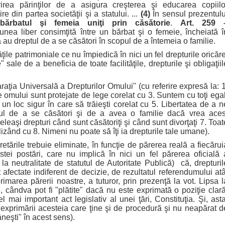
irea părinţilor de a asigura creşterea şi educarea copiilo
e din partea societăţii şi a statului. ...
(4)
În sensul prezentulu
bărbatul şi femeia uniţi prin căsătorie
.
Art. 259 
nea liber consimţită între un bărbat şi o femeie, încheiată î
 au dreptul de a se căsători în scopul de a întemeia o familie.
patrimoniale ce nu împiedică în nici un fel drepturile oricăre
 sale de a beneficia de toate facilităţile, drepturile şi obligaţiil
 Universală a Drepturilor Omului" (cu referire expresă la: 1
e omului sunt protejate de lege corelat cu 3. Suntem cu toţi egal
a un loc sigur în care să trăieşti corelat cu 5. Libertatea de a n
tul de a se căsători şi de a avea o familie dacă vrea aces
eaşi drepturi când sunt căsătoriţi şi când sunt divorţaţi 7. Toat
alizând cu 8. Nimeni nu poate să îţi ia drepturile tale umane).
ile trebuie eliminate, în funcţie de părerea reală a fiecărui
stei postări, care nu implică în nici un fel părerea oficială 
a neutralitate de statutul de Autoritate Publică) că, drepturil
 afectate indiferent de decizie, de rezultatul referendumului atâ
imarea părerii noastre, a tuturor, prin prezenţă la vot. Lipsa l
, cândva pot fi "plătite" dacă nu este exprimată o poziţie clară
 mai important act legislativ al unei ţări, Constituţia. Şi, asta
 exprimării acesteia care ţine şi de procedură şi nu neapărat d
âneşti" în acest sens).