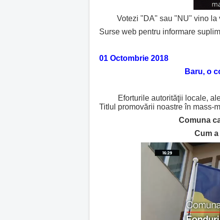
Votezi "DA" sau "NU" vino la vot 
Surse web pentru informare supli
01 Octombrie 2018
Baru, o c
Eforturile autorităţii locale, al
Titlul promovării noastre în mass-med
Comuna car
Cum a 