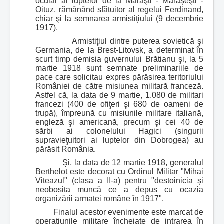
ocular al luptelor de la Mărăşti - Mărăşeşti -
Oituz, rămânând sfătuitor al regelui Ferdinand,
chiar şi la semnarea armistiţiului (9 decembrie
1917).
Armistiţiul dintre puterea sovietică şi
Germania, de la Brest-Litovsk, a determinat în
scurt timp demisia guvernului Brătianu şi, la 5
martie 1918 sunt semnate preliminariile de
pace care solicitau expres părăsirea teritoriului
României de către misiunea militară franceză.
Astfel că, la data de 9 martie, 1.080 de militari
francezi (400 de ofiţeri şi 680 de oameni de
trupă), împreună cu misiunile militare italiană,
engleză şi americană, precum şi cei 40 de
sărbi ai colonelului Hagici (singurii
supravieţuitori ai luptelor din Dobrogea) au
părăsit România.
Şi, la data de 12 martie 1918, generalul
Berthelot este decorat cu Ordinul Militar "Mihai
Viteazul" (clasa a II-a) pentru "destoinicia şi
neobosita muncă ce a depus cu ocazia
organizării armatei române în 1917".
Finalul acestor evenimente este marcat de
operaţiunile militare încheiate de intrarea în