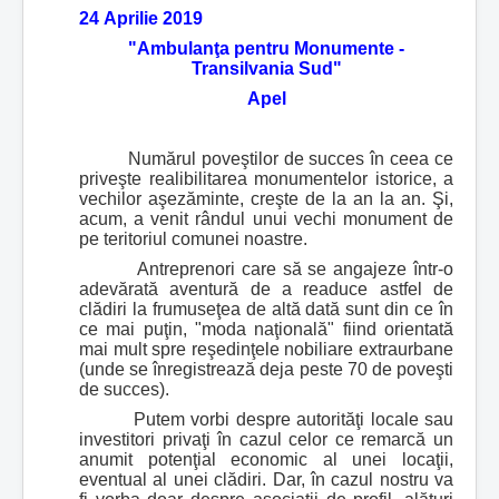
24 Aprilie 2019
"Ambulanţa pentru Monumente -
Transilvania Sud"
Apel
Numărul poveştilor de succes în ceea ce
priveşte realibilitarea monumentelor istorice, a
vechilor aşezăminte, creşte de la an la an. Şi,
acum, a venit rândul unui vechi monument de
pe teritoriul comunei noastre.
Antreprenori care să se angajeze într-o
adevărată aventură de a readuce astfel de
clădiri la frumuseţea de altă dată sunt din ce în
ce mai puţin, "moda naţională" fiind orientată
mai mult spre reşedinţele nobiliare extraurbane
(unde se înregistrează deja peste 70 de poveşti
de succes).
Putem vorbi despre autorităţi locale sau
investitori privaţi în cazul celor ce remarcă un
anumit potenţial economic al unei locaţii,
eventual al unei clădiri. Dar, în cazul nostru va