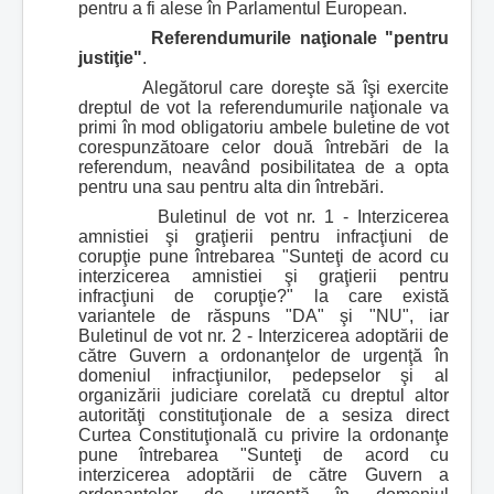
pentru a fi alese în Parlamentul European.
Referendumurile naţionale "pentru
justiţie"
.
Alegătorul care doreşte să îşi exercite
dreptul de vot la referendumurile naţionale va
primi în mod obligatoriu ambele buletine de vot
corespunzătoare celor două întrebări de la
referendum, neavând posibilitatea de a opta
pentru una sau pentru alta din întrebări.
Buletinul de vot nr. 1 - Interzicerea
amnistiei şi graţierii pentru infracţiuni de
corupţie pune întrebarea "Sunteţi de acord cu
interzicerea amnistiei şi graţierii pentru
infracţiuni de corupţie?" la care există
variantele de răspuns "DA" şi "NU", iar
Buletinul de vot nr. 2 - Interzicerea adoptării de
către Guvern a ordonanţelor de urgenţă în
domeniul infracţiunilor, pedepselor şi al
organizării judiciare corelată cu dreptul altor
autorităţi constituţionale de a sesiza direct
Curtea Constituţională cu privire la ordonanţe
pune întrebarea "Sunteţi de acord cu
interzicerea adoptării de către Guvern a