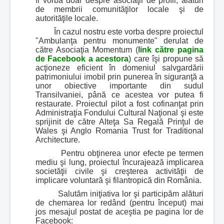
fi vorba doar despre asociaţii de profil, alături
de membrii comunităţilor locale şi de
autorităţile locale.
În cazul nostru este vorba despre proiectul
"Ambulanţa pentru monumente" derulat de
către Asociaţia Momentum (
link către pagina
de Facebook a acestora
) care îşi propune să
acţioneze eficient în domeniul salvgardării
patrimoniului imobil prin punerea în siguranţă a
unor obiective importante din sudul
Transilvaniei, până ce acestea vor putea fi
restaurate. Proiectul pilot a fost cofinanţat prin
Administraţia Fondului Cultural Naţional şi este
sprijinit de către Alteţa Sa Regală Prinţul de
Wales şi Anglo Romania Trust for Traditional
Architecture.
Pentru obţinerea unor efecte pe termen
mediu şi lung, proiectul încurajează implicarea
societăţii civile şi creşterea activităţii de
implicare voluntară şi filantropică din România.
Salutăm iniţiativa lor şi participăm alături
de chemarea lor redând (pentru început) mai
jos mesajul postat de aceştia pe pagina lor de
Facebook: