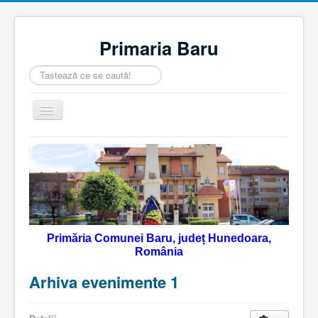
Primaria Baru
Căutare
...
Comută
navigarea
Home
Despre noi
Noutăţi
Contact
Primăria Comunei Baru, județ Hunedoara,
Servicii Online
România
Monitorul Oficial Local
Arhiva evenimente 1