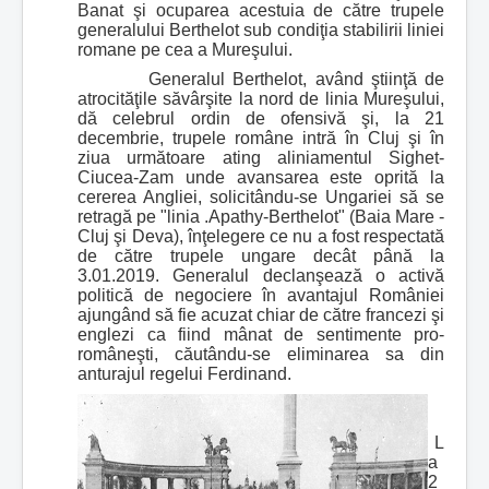
Banat şi ocuparea acestuia de către trupele
generalului Berthelot sub condiţia stabilirii liniei
romane pe cea a Mureşului.
Generalul Berthelot, având ştiinţă de
atrocităţile săvârşite la nord de linia Mureşului,
dă celebrul ordin de ofensivă şi, la 21
decembrie, trupele române intră în Cluj şi în
ziua următoare ating aliniamentul Sighet-
Ciucea-Zam unde avansarea este oprită la
cererea Angliei, solicitându-se Ungariei să se
retragă pe "linia .Apathy-Berthelot" (Baia Mare -
Cluj şi Deva), înţelegere ce nu a fost respectată
de către trupele ungare decât până la
3.01.2019. Generalul declanşează o activă
politică de negociere în avantajul României
ajungând să fie acuzat chiar de către francezi şi
englezi ca fiind mânat de sentimente pro-
româneşti, căutându-se eliminarea sa din
anturajul regelui Ferdinand.
L
a
2