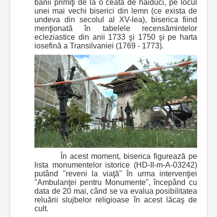
banii primiţi de la o ceată de haiduci, pe locul
unei mai vechi biserici din lemn (ce exista de
undeva din secolul al XV-lea), biserica fiind
menţionată în tabelele recensămintelor
ecleziastice din anii 1733 şi 1750 şi pe harta
iosefină a Transilvaniei (1769 - 1773).
În acest moment, biserica figurează pe
lista monumentelor istorice (HD-II-m-A-03242)
putând "reveni la viaţă" în urma intervenţiei
"Ambulanţei pentru Monumente", începând cu
data de 20 mai, când se va evalua posibilitatea
reluării slujbelor religioase în acest lăcaş de
cult.