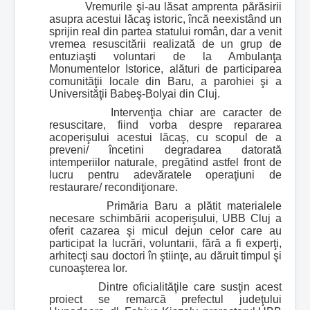
Vremurile şi-au lăsat amprenta părăsirii
asupra acestui lăcaş istoric, încă neexistând un
sprijin real din partea statului român, dar a venit
vremea resuscitării realizată de un grup de
entuziaşti voluntari de la Ambulanţa
Monumentelor Istorice, alături de participarea
comunităţii locale din Baru, a parohiei şi a
Universităţii Babeş-Bolyai din Cluj.
Intervenţia chiar are caracter de
resuscitare, fiind vorba despre repararea
acoperişului acestui lăcaş, cu scopul de a
preveni/ încetini degradarea datorată
intemperiilor naturale, pregătind astfel front de
lucru pentru adevăratele operaţiuni de
restaurare/ recondiţionare.
Primăria Baru a plătit materialele
necesare schimbării acoperişului, UBB Cluj a
oferit cazarea şi micul dejun celor care au
participat la lucrări, voluntarii, fără a fi experţi,
arhitecţi sau doctori în ştiinţe, au dăruit timpul şi
cunoaşterea lor.
Dintre oficialităţile care susţin acest
proiect se remarcă prefectul judeţului