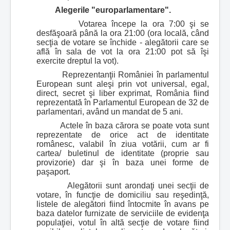
Alegerile "europarlamentare".
Votarea începe la ora 7:00 şi se
desfăşoară până la ora 21:00 (ora locală, când
secţia de votare se închide - alegătorii care se
află în sala de vot la ora 21:00 pot să îşi
exercite dreptul la vot).
Reprezentanţii României în parlamentul
European sunt aleşi prin vot universal, egal,
direct, secret şi liber exprimat, România fiind
reprezentată în Parlamentul European de 32 de
parlamentari, având un mandat de 5 ani.
Actele în baza cărora se poate vota sunt
reprezentate de orice act de identitate
românesc, valabil în ziua votării, cum ar fi
cartea/ buletinul de identitate (proprie sau
provizorie) dar şi în baza unei forme de
paşaport.
Alegătorii sunt arondaţi unei secţii de
votare, în funcţie de domiciliu sau reşedinţă,
listele de alegători fiind întocmite în avans pe
baza datelor furnizate de serviciile de evidenţa
populaţiei, votul în altă secţie de votare fiind