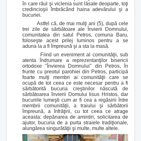
în care răul şi viclenia sunt lăsate deoparte, toţi
credincioşii îmbrăcând haina adevărului şi a
bucuriei.
Astfel că, de mai mulţi ani (5), după cele
trei zile de sărbătoare ale Învierii Domnului,
comunitatea din satul Petros, comuna Baru,
foloseşte acest prilej luminos pentru a se
aduna la a fi împreună şi a sta la masă.
Fiind un eveniment al comunităţii, sub
atenta îndrumare a reprezentanţilor bisericii
ortodoxe "Învierea Domnului" din Petros, în
frunte cu preotul parohiei din Petros, participă
foarte mulţi membri ai comunităţii care se
ocupă de tot ceea ce este necesar pentru a fi
sărbătorită bucuria creştinilor născută de
sărbătoarea învierii Domului Iisus Hristos, dar
bucuriile lumeşti cum ar fi cea a regăsirii între
membrii comunităţii, a traiului şi sărbătorii
împreună, a înfrăţirii, cu tot ceea ce atrage
aceasta: depănarea de amintiri, solicitarea de
ajutor, bucuria de a purta straiele tradiţionale,
alungărea singură
tăţii şi multe, multe altele.