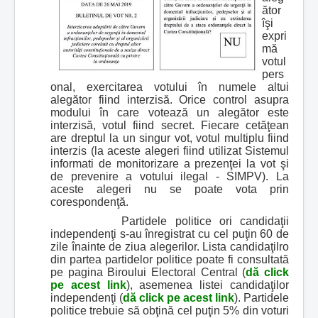
ător
îşi
expri
mă
votul
pers
onal, exercitarea votului în numele altui
alegător fiind interzisă. Orice control asupra
modului în care votează un alegător este
interzisă, votul fiind secret. Fiecare cetăţean
are dreptul la un singur vot, votul multiplu fiind
interzis (la aceste alegeri fiind utilizat Sistemul
informati de monitorizare a prezenţei la vot şi
de prevenire a votului ilegal - SIMPV). La
aceste alegeri nu se poate vota prin
corespondenţă.
Partidele politice ori candidaţii
independenţi s-au înregistrat cu cel puţin 60 de
zile înainte de ziua alegerilor. Lista candidaţilro
din partea partidelor politice poate fi consultată
pe pagina Biroului Electoral Central (
dă click
pe acest link
), asemenea listei candidaţilor
independenţi (
dă click pe acest link
). Partidele
politice trebuie să obţină cel puţin 5% din voturi