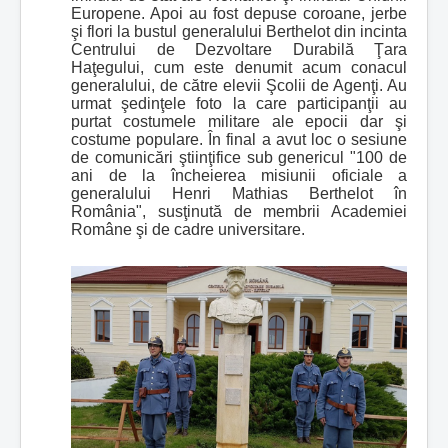
Europene. Apoi au fost depuse coroane, jerbe
şi flori la bustul generalului Berthelot din incinta
Centrului de Dezvoltare Durabilă Ţara
Haţegului, cum este denumit acum conacul
generalului, de către elevii Şcolii de Agenţi. Au
urmat şedinţele foto la care participanţii au
purtat costumele militare ale epocii dar şi
costume populare. În final a avut loc o sesiune
de comunicări ştiinţifice sub genericul "100 de
ani de la încheierea misiunii oficiale a
generalului Henri Mathias Berthelot în
România", susţinută de membrii Academiei
Române şi de cadre universitare.