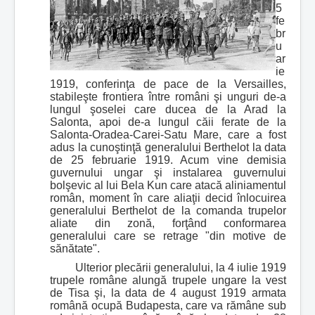
5
fe
br
u
ar
ie
1919, conferinţa de pace de la Versailles,
stabileşte frontiera între români şi unguri de-a
lungul şoselei care ducea de la Arad la
Salonta, apoi de-a lungul căii ferate de la
Salonta-Oradea-Carei-Satu Mare, care a fost
adus la cunoştinţă generalului Berthelot la data
de 25 februarie 1919. Acum vine demisia
guvernului ungar şi instalarea guvernului
bolşevic al lui Bela Kun care atacă aliniamentul
român, moment în care aliaţii decid înlocuirea
generalului Berthelot de la comanda trupelor
aliate din zonă, forţând conformarea
generalului care se retrage "din motive de
sănătate".
Ulterior plecării generalului, la 4 iulie 1919
trupele române alungă trupele ungare la vest
de Tisa şi, la data de 4 august 1919 armata
română ocupă Budapesta, care va rămâne sub