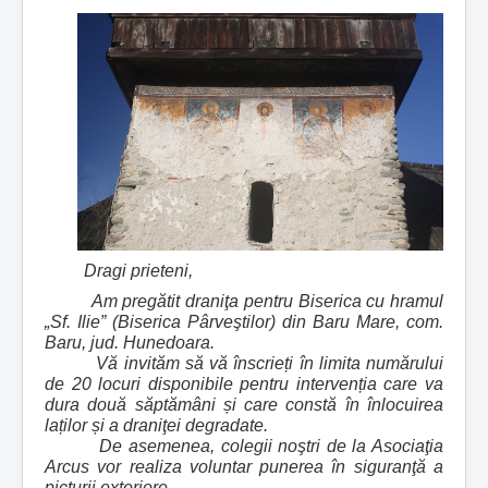
Dragi prieteni,
Am pregătit draniţa pentru Biserica cu hramul
„Sf. Ilie” (Biserica Pârveştilor) din Baru Mare, com.
Baru, jud. Hunedoara.
Vă invităm să vă înscrieți în limita numărului
de 20 locuri disponibile pentru intervenția care va
dura două săptămâni și care constă în înlocuirea
laților și a draniţei degradate.
De asemenea, colegii noştri de la Asociaţia
Arcus vor realiza voluntar punerea în siguranţă a
picturii exteriore.