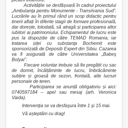
Activitățile se desfășoară în cadrul proiectului
„Ambulanţa pentru Monumente - Transilvania Sud”.
Lucrările au în primul rând un scop didactic pentru
tinerii aflați în diferite stagii de formare profesională,
dar dorește, totodată, să atragă și participarea altor
iubitori ai patrimoniului. Echipamentul de lucru este
pus la dispoziție de către TEMAD Romania, iar
tratarea șiței cu substanţa Bochemit este
sponsorizată de Deposib Expert din Sibiu. Cazarea
va fi asigurată de către Universitatea „Babeş
Bolyai”.
Fiecare voluntar trebuie să fie pregătit cu sac
de dormit, încălțăminte de lucru, îmbrăcăminte
subțire și groasă de sezon, frontală, alte lucruri
personale de teren.
Participarea se anunță obligatoriu și aici:
0740597184 – apel sau mesaj (arh. Veronica
Vaida).
Intervenţia se va desfaşura între 1 şi 15 mai.
Vă așteptăm cu drag!