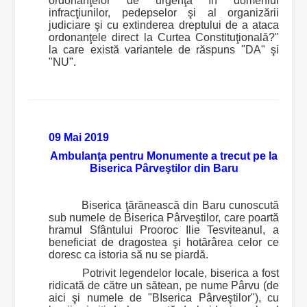
ordonanţelor de urgenţă în domeniul
infracţiunilor, pedepselor şi al organizării
judiciare şi cu extinderea dreptului de a ataca
ordonanţele direct la Curtea Constituţională?"
la care există variantele de răspuns "DA" şi
"NU".
09 Mai 2019
Ambulanţa pentru Monumente a trecut pe la
Biserica Pârveştilor din Baru
Biserica ţărănească din Baru cunoscută
sub numele de Biserica Pârveştilor, care poartă
hramul Sfântului Prooroc Ilie Tesviteanul, a
beneficiat de dragostea şi hotărârea celor ce
doresc ca istoria să nu se piardă.
Potrivit legendelor locale, biserica a fost
ridicată de către un sătean, pe nume Pârvu (de
aici şi numele de "BIserica Pârveştilor"), cu