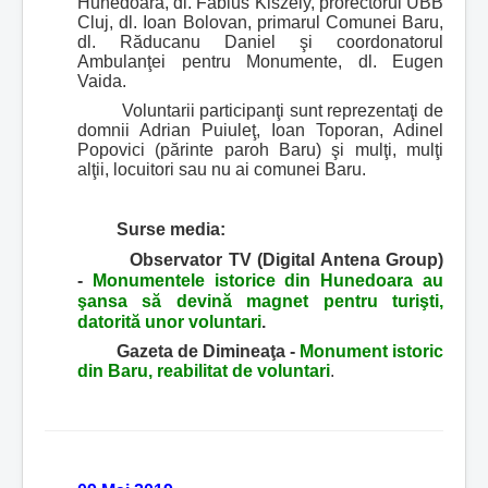
Hunedoara, dl. Fabius Kiszely, prorectorul UBB
Cluj, dl. Ioan Bolovan, primarul Comunei Baru,
dl. Răducanu Daniel şi coordonatorul
Ambulanţei pentru Monumente, dl. Eugen
Vaida.
Voluntarii participanţi sunt reprezentaţi de
domnii Adrian Puiuleţ, Ioan Toporan, Adinel
Popovici (părinte paroh Baru) şi mulţi, mulţi
alţii, locuitori sau nu ai comunei Baru.
Surse media:
Observator TV (Digital Antena Group)
-
Monumentele istorice din Hunedoara au
şansa să devină magnet pentru turişti,
datorită unor voluntari
.
Gazeta de Dimineaţa -
Monument istoric
din Baru, reabilitat de voluntari
.