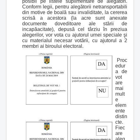
posibil pe listele suplimentare de alegători.
Conform legii, pentru alegătorii netransportabili
din motive de boală sau invaliditate, la cererea
scrisă a acestora (la acre sunt anexate
documente doveditoare ale stării de
incapăacitate), depusă cel târziu în preziua
alegerilor, vor vota cu ajutorul urnei speciale şi
cu materialul necesar votării, cu ajutorul a 2
membri ai biroului electoral.
Proc
edur
a de
vot
are
mai
mult
e
elem
ente
distin
cte.
Fiec
are
aleg