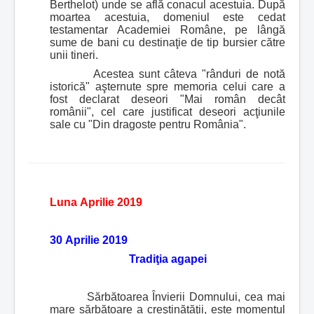
Berthelot) unde se află conacul acestuia. După
moartea acestuia, domeniul este cedat
testamentar Academiei Române, pe lângă
sume de bani cu destinaţie de tip bursier către
unii tineri.
Acestea sunt câteva "rânduri de notă
istorică" aşternute spre memoria celui care a
fost declarat deseori "Mai român decât
românii", cel care justificat deseori acţiunile
sale cu "Din dragoste pentru România".
Luna Aprilie 2019
30 Aprilie 2019
Tradiţia agapei
Sărbătoarea Învierii Domnului, cea mai
mare sărbătoare a creştinătăţii, este momentul