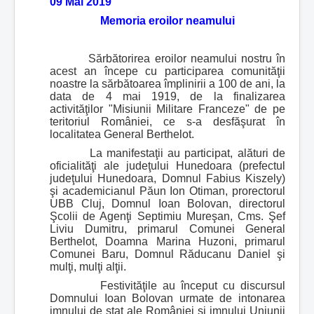
09 Mai 2019
Memoria eroilor neamului
Sărbătorirea eroilor neamului nostru în
acest an începe cu participarea comunităţii
noastre la sărbătoarea împlinirii a 100 de ani, la
data de 4 mai 1919, de la finalizarea
activităţilor "Misiunii Militare Franceze" de pe
teritoriul României, ce s-a desfăşurat în
localitatea General Berthelot.
La manifestaţii au participat, alături de
oficialităţi ale judeţului Hunedoara (prefectul
judeţului Hunedoara, Domnul Fabius Kiszely)
şi academicianul Păun Ion Otiman, prorectorul
UBB Cluj, Domnul Ioan Bolovan, directorul
Şcolii de Agenţi Septimiu Mureşan, Cms. Şef
Liviu Dumitru, primarul Comunei General
Berthelot, Doamna Marina Huzoni, primarul
Comunei Baru, Domnul Răducanu Daniel şi
mulţi, mulţi alţii.
Festivităţile au început cu discursul
Domnului Ioan Bolovan urmate de intonarea
imnului de stat ale României şi imnului Uniunii