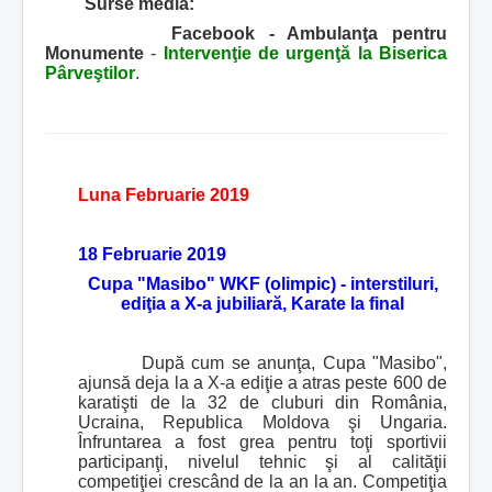
Surse media:
Facebook - Ambulanţa pentru
Monumente
-
Intervenţie de urgenţă la Biserica
Pârveştilor
.
Luna Februarie 2019
18 Februarie 2019
Cupa "Masibo" WKF (olimpic) - interstiluri,
ediţia a X-a jubiliară, Karate la final
După cum se anunţa, Cupa "Masibo",
ajunsă deja la a X-a ediţie a atras peste 600 de
karatişti de la 32 de cluburi din România,
Ucraina, Republica Moldova şi Ungaria.
Înfruntarea a fost grea pentru toţi sportivii
participanţi, nivelul tehnic şi al calităţii
competiţiei crescând de la an la an. Competiţia