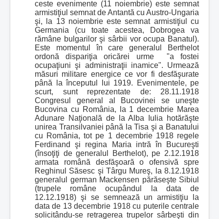
ceste evenimente (11 noiembrie) este semnat
armistiţiul semnat de Antantă cu Austro-Ungaria
şi, la 13 noiembrie este semnat armistiţiul cu
Germania (cu toate acestea, Dobrogea va
rămâne bulgarilor şi sârbii vor ocupa Banatul).
Este momentul în care generalul Berthelot
ordonă dispariţia oricărei urme "a fostei
ocupaţiuni şi administraţii inamice". Urmează
măsuri militare energice ce vor fi desfăşurate
până la începutul lui 1919. Evenimentele, pe
scurt, sunt reprezentate de: 28.11.1918
Congresul general al Bucovinei se uneşte
Bucovina cu România, la 1 decembrie Marea
Adunare Naţională de la Alba Iulia hotărăşte
unirea Transilvaniei până la Tisa şi a Banatului
cu România, tot pe 1 decembrie 1918 regele
Ferdinand şi regina Maria intră în Bucureşti
(însoţiţi de generalul Berthelot), pe 2.12.1918
armata română desfăşoară o ofensivă spre
Reghinul Săsesc şi Târgu Mureş, la 8.12.1918
generalul german Mackensen părăseşte Sibiul
(trupele române ocupândul la data de
12.12.1918) şi se semnează un armistiţiu la
data de 13 decembrie 1918 cu puterile centrale
solicitându-se retragerea trupelor sârbeşti din