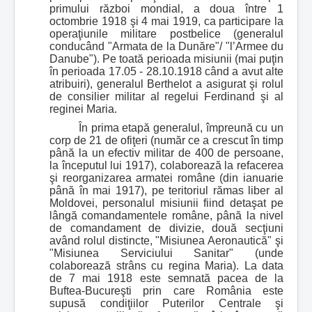
primului război mondial, a doua între 1
octombrie 1918 şi 4 mai 1919, ca participare la
operaţiunile militare postbelice (generalul
conducând "Armata de la Dunăre"/ "l’Armee du
Danube"). Pe toată perioada misiunii (mai puţin
în perioada 17.05 - 28.10.1918 când a avut alte
atribuiri), generalul Berthelot a asigurat şi rolul
de consilier militar al regelui Ferdinand şi al
reginei Maria.
În prima etapă generalul, împreună cu un
corp de 21 de ofiţeri (număr ce a crescut în timp
până la un efectiv militar de 400 de persoane,
la începutul lui 1917), colaborează la refacerea
şi reorganizarea armatei române (din ianuarie
până în mai 1917), pe teritoriul rămas liber al
Moldovei, personalul misiunii fiind detaşat pe
lângă comandamentele române, până la nivel
de comandament de divizie, două secţiuni
având rolul distincte, "Misiunea Aeronautică" şi
"Misiunea Serviciului Sanitar" (unde
colaborează strâns cu regina Maria). La data
de 7 mai 1918 este semnată pacea de la
Buftea-Bucureşti prin care România este
supusă condiţiilor Puterilor Centrale şi