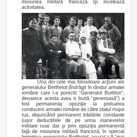
misiunea militară franceză îşi încetează
activitatea.
Una din cele mai folositoare acţiuni ale
generalului Berthelot (îndrăgit în rândul armatei
române care l-a poreclit "Generalul Burtilon",
deoarece acesta avea o burtă "generoasă") a
fost permanenta opoziţie la preluarea
conducerii armatei române de către statul major
rus, dejuncând permanent trădările constante
(uşor deductibile de pe urma manevrelor
militare ruse dar şi prin opoziţia permanentă
faţă de misiunea militară franceză, în special
împotriva generalului Berthelot, acuzat a fi "mai