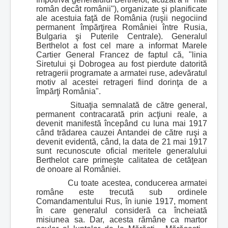
român decât românii"), organizate şi planificate
ale acestuia faţă de România (ruşii negociind
permanent împărţirea României între Rusia,
Bulgaria şi Puterile Centrale). Generalul
Berthelot a fost cel mare a informat Marele
Cartier General Francez de faptul că, "linia
Siretului şi Dobrogea au fost pierdute datorită
retragerii programate a armatei ruse, adevăratul
motiv al acestei retrageri fiind dorinţa de a
împărţi România".
Situaţia semnalată de către general,
permanent contracarată prin acţiuni reale, a
devenit manifestă începând cu luna mai 1917
când trădarea cauzei Antandei de către ruşi a
devenit evidentă, când, la data de 21 mai 1917
sunt recunoscute oficial meritele generalului
Berthelot care primeşte calitatea de cetăţean
de onoare al României.
Cu toate acestea, conducerea armatei
române este trecută sub ordinele
Comandamentului Rus, în iunie 1917, moment
în care generalul consideră ca încheiată
misiunea sa. Dar, acesta rămâne ca martor