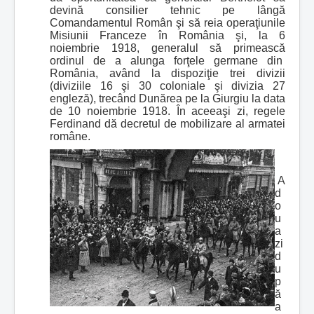
devină consilier tehnic pe lângă
Comandamentul Român şi să reia operaţiunile
Misiunii Franceze în România şi, la 6
noiembrie 1918, generalul să primească
ordinul de a alunga forţele germane din
România, având la dispoziţie trei divizii
(diviziile 16 şi 30 coloniale şi divizia 27
engleză), trecând Dunărea pe la Giurgiu la data
de 10 noiembrie 1918. În aceeaşi zi, regele
Ferdinand dă decretul de mobilizare al armatei
române.
A
d
o
u
a
zi
d
u
p
ă
a