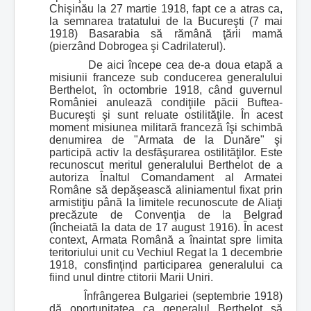
Chişinău la 27 martie 1918, fapt ce a atras ca,
la semnarea tratatului de la Bucureşti (7 mai
1918) Basarabia să rămână ţării mamă
(pierzând Dobrogea şi Cadrilaterul).
De aici începe cea de-a doua etapă a
misiunii franceze sub conducerea generalului
Berthelot, în octombrie 1918, când guvernul
României anulează condiţiile păcii Buftea-
Bucureşti şi sunt reluate ostilităţile. În acest
moment misiunea militară franceză îşi schimbă
denumirea de "Armata de la Dunăre" şi
participă activ la desfăşurarea ostilităţilor. Este
recunoscut meritul generalului Berthelot de a
autoriza Înaltul Comandament al Armatei
Române să depăşească aliniamentul fixat prin
armistiţiu până la limitele recunoscute de Aliaţi
precăzute de Convenţia de la Belgrad
(încheiată la data de 17 august 1916). În acest
context, Armata Română a înaintat spre limita
teritoriului unit cu Vechiul Regat la 1 decembrie
1918, consfinţind participarea generalului ca
fiind unul dintre ctitorii Marii Uniri.
Înfrângerea Bulgariei (septembrie 1918)
dă oportunitatea ca generalul Berthelot să