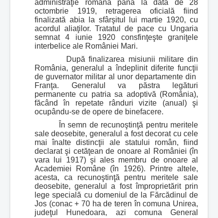
administraţie română până la data de 28
octombrie 1919, retragerea oficială fiind
finalizată abia la sfârşitul lui martie 1920, cu
acordul aliaţilor. Tratatul de pace cu Ungaria
semnat 4 iunie 1920 consfinţeşte graniţele
interbelice ale României Mari.
După finalizarea misiunii militare din
România, generalul a îndeplinit diferite funcţii
de guvernator militar al unor departamente din
Franţa. Generalul va păstra legături
permanente cu patria sa adoptivă (România),
făcând în repetate rânduri vizite (anual) şi
ocupându-se de opere de binefacere.
În semn de recunoştinţă pentru meritele
sale deosebite, generalul a fost decorat cu cele
mai înalte distincţii ale statului român, fiind
declarat şi cetăţean de onoare al României (în
vara lui 1917) şi ales membru de onoare al
Academiei Române (în 1926). Printre altele,
acesta, ca recunoştinţă pentru meritele sale
deosebite, generalul a fost împroprietărit prin
lege specială cu domeniul de la Fărcădinul de
Jos (conac + 70 ha de teren în comuna Unirea,
judeţul Hunedoara, azi comuna General